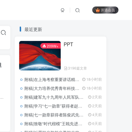
开通会员
最近更新
PPT
209W+
担
3196篇文章
附稿|在上海考察重要讲话精神主题党课ppt课件
18小时前
附稿|大力培养优秀青年科技人才支撑科技强国建设PPT课件2026科技三会精神学习素材
18小时前
2026年下半年以党章为镜筑牢信仰之基践行使命担当相关内容，适用于党政机关、企事业单位党支部下半年党课学习与培训。PPT内容围绕党章核心要义展开，涵盖党性修养、信...
附稿|建军九十九周年人民军队勇担时代使命党课ppt模板
2天前
附稿|学习“七一勋章”获得者赵亚夫同志先进事迹主题党课课件PPT模板
2天前
附稿|七一勋章获得者陈俊武先进事迹学习党课PPT课件建党105周年专题党员教育
4天前
附稿|致敬“时代楷模”王戟先进事迹介绍思政课党课ppt模板
6天前