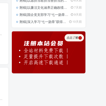
附稿|以愿担当敢担当善担当的奋斗姿态创造政绩2026年学习教育专题党课ppt课件
6天前
附稿|以廉洁文化涵养正确政绩观党课学习教育PPT模板可编辑下载
7天前
附稿|国企党支部学习“七一勋章”获得者钟掘先进事迹党课PPT课件下载
9天前
附稿|深入学习“七一勋章”获得者吴亚琴同志先进事迹新版党课专题PPT完整版下载
10天前
发展对象考察、预备党员接收与转正等章节内容编排，适合基层党支部开展专题党课学习使用。图文可编辑修改，结...
发。本PPT课件严格对照2026年修订版细则制作，包含全文逐条解读、新旧条文对比及修订背景分析。课件页数完整，风格庄重，适用于机关、企事...