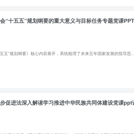
领会“十五五”规划纲要的重大意义与目标任务专题党课PP
本PPT课件围绕《“十五五”规划纲要》核心内容展开，系统梳理了未来五年国家发展的指导思想、基本原则与主要目标。课件重点解读了规划的重大
进步促进法深入解读学习推进中华民族共同体建设党课ppt