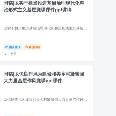
附稿|以实干担当推进基层治理现代化​​整
治形式主义基层党课课件ppt讲稿
以实干担当推进基层治理现代化​​整治形式主义基层党课课件ppt讲稿，内容语言平实，注重操作性，希望能为基层干部提供实实在在的参考，推动形成“察实情、出实招、求实效”的良好氛围。
国企党课
精选模板
1年前
附稿|以优良作风为建设和美乡村凝聚强
大力量基层作风党课ppt课件
以优良作风为建设和美乡村凝聚强大力量基层作风党课ppt课件，帮助干部和群众深刻理解红色精神的内涵，激发大家投身乡村建设的热情，共同绘就乡村振兴的壮美画卷。