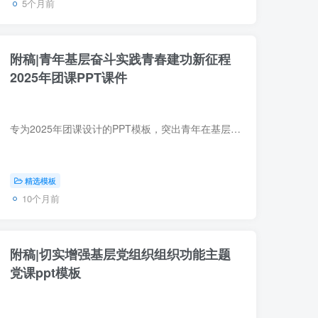
5个月前
附稿|青年基层奋斗实践青春建功新征程
2025年团课PPT课件
专为2025年团课设计的PPT模板，突出青年在基层一线的担当与成长，包含思想引领、实践案例、典型人物（如黄文秀、苏翊鸣）等内容模块，采用红色视觉风格，适配企业、高校、社区等团组织主题学习...
精选模板
10个月前
附稿|切实增强基层党组织组织功能主题
党课ppt模板