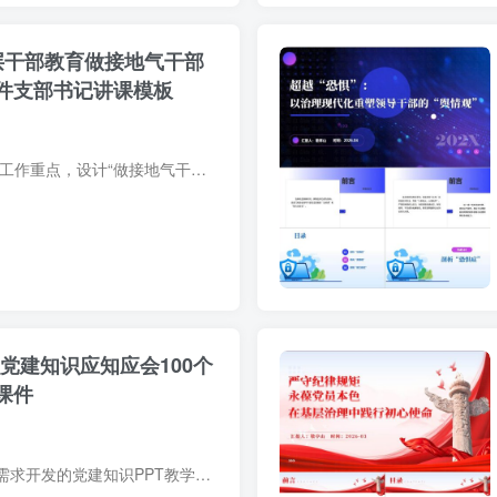
基层干部教育做接地气干部
课件支部书记讲课模板
针对2026年基层党建工作重点，设计“做接地气干部”专题党课PPT。课件详细阐述新时代基层干部如何践行“一线工作法”、掌握群众语言、解决实际问题。内含丰富图表与案例，结构包含理论解读、方...
党建知识应知应会100个
课件
针对基层党组织学习需求开发的党建知识PPT教学课件，精选应知应会100个知识点，融合政策解读、案例分析与实践指导。模板设计兼顾专业性与视觉表现，支持内容自定义修改，适用于党课教学、党员自...