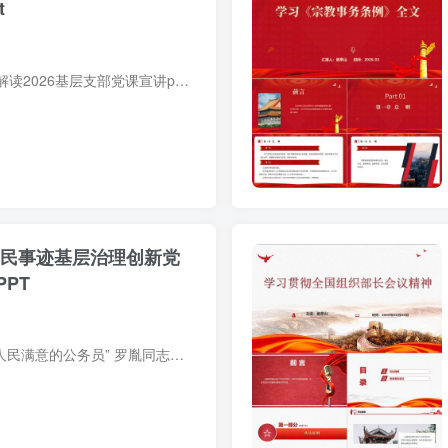
t
十五五规划纲要深度解读2026基层支部党课宣讲ppt，紧扣国家十五五规划部署，拆解高质量发展、新质生产力等核心内容，适配基层党支部书记备课使用，搭建完整党课框架，清晰呈现规划亮点与学习重...
为民事迹基层治理创新党
PT
PPT 模板围绕全国 “人民满意的公务员” 罗胤同志事迹展开，深度解读其扎根一线破解民生难题的工作智慧，包括近百份调解协议达成、3000 万元纠纷化解等实绩，以及 “三三得久” 调解法、“中轴...