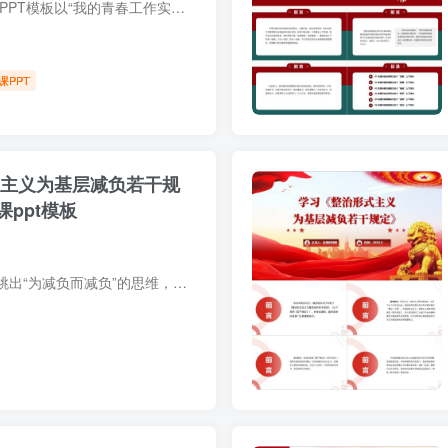
本套2025年主题团课PPT模板以“我的青春工作实践”为核心，聚焦青年在基层一线的奋斗故事，内容涵盖乡村振兴、科技创新、志愿服务等实践案例，结构完整包含封面、目录、过渡页、内容页及结尾，...
课PPT
式主义为基层减负若干规
ppt模板
学习这份文件，需要跳出“为减负而减负”的思维，认识到其背后是工作理念的升级：从“重形式”转向“重实效”，从“向上负责”转向“向下服务”。