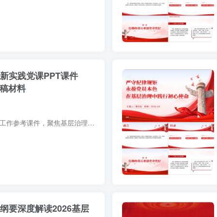
新实践党课PPT课件
讲稿材料
2026年最新社区党务工作参考课件，聚焦基层治理实践与初心使命担当，内含社区书记讲党课的标准讲稿框架、实务案例分析及图文演示模板，内容紧扣当前治理热点，助力提升党课讲授质量与基层工作水...
纲要深度解读2026基层