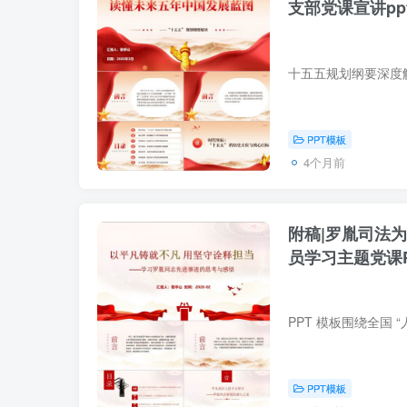
支部党课宣讲pp
PPT模板
4个月前
附稿|罗胤司法
员学习主题党课P
PPT模板