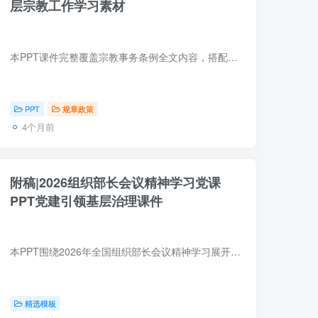
层宗教工作学习素材
本PPT课件完整覆盖宗教事务条例全文内容，搭配细致条款解读与核心要点梳理，适配基层宗教工作、单位政策学习、法治宣讲等场景使用，助力相关人员快速掌握条例核心规定、规范宗教事务管理流程，...
PPT
规章政策
4个月前
附稿|2026组织部长会议精神学习党课
PPT党建引领基层治理课件
本PPT围绕2026年全国组织部长会议精神学习展开，重点突出党建引领基层治理、增强基层党组织政治功能和组织功能等核心内容，涵盖村社“两委”换届、基层政权建设、人才集聚支撑等关键知识点。
精选模板