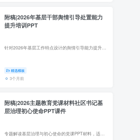
附稿|2026年基层干部舆情引导处置能力
提升培训PPT
针对2026年基层工作特点设计的舆情引导能力提升PPT课件。重点讲解基层常见舆情风险识别、线上线下联动处置技巧、群众沟通话术及应急演练方案。模板逻辑清晰，案例贴近基层实际，助力乡镇、街道...
精选模板
3个月前
附稿|2026主题教育党课材料社区书记基
层治理初心使命PPT课件
专题解读基层治理与初心使命的党课PPT材料，适用于2026年社区党组织学习活动。课件涵盖治理理论、实践路径、典型经验及新时代要求，设计专业、逻辑清晰，为社区书记、党务工作者提供即下即用的...