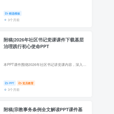
精选模板
3个月前
附稿|2026年社区书记党课课件下载基层
治理践行初心使命PPT
本PPT课件围绕2026年社区书记讲党课内容，深入阐述在基层治理中如何践行初心使命，包含治理创新、服务群众、党建引领等核心模块，课件结构完整、案例详实，适用于党课学习、干部培训、工作参考...
PPT
党员教育
3个月前
附稿|宗教事务条例全文解读PPT课件基