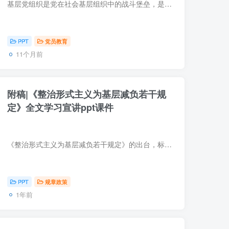
基层党组织是党在社会基层组织中的战斗堡垒，是我们开展工作、服务群众的重要阵地。在新的发展阶段，切实增强基层党组织的组织功能，对于推动各项事业进步具有基础性、全局性的意义。这份PPT将...
PPT
党员教育
11个月前
附稿|《整治形式主义为基层减负若干规
定》全文学习宣讲ppt课件
《整治形式主义为基层减负若干规定》的出台，标志着我们在深化作风建设上迈出了关键一步。这份文件不是简单的政策宣导，而是从制度层面为基层松绑赋能的实际行动。
PPT
规章政策
1年前