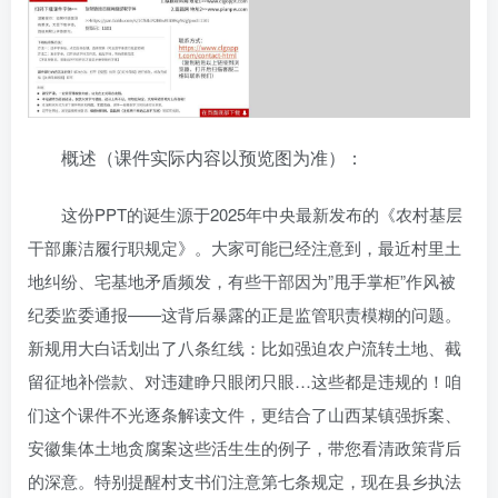
概述（课件实际内容以预览图为准）：
这份PPT的诞生源于2025年中央最新发布的《农村基层
干部廉洁履行职规定》。大家可能已经注意到，最近村里土
地纠纷、宅基地矛盾频发，有些干部因为”甩手掌柜”作风被
纪委监委通报——这背后暴露的正是监管职责模糊的问题。
新规用大白话划出了八条红线：比如强迫农户流转土地、截
留征地补偿款、对违建睁只眼闭只眼…这些都是违规的！咱
们这个课件不光逐条解读文件，更结合了山西某镇强拆案、
安徽集体土地贪腐案这些活生生的例子，带您看清政策背后
的深意。特别提醒村支书们注意第七条规定，现在县乡执法