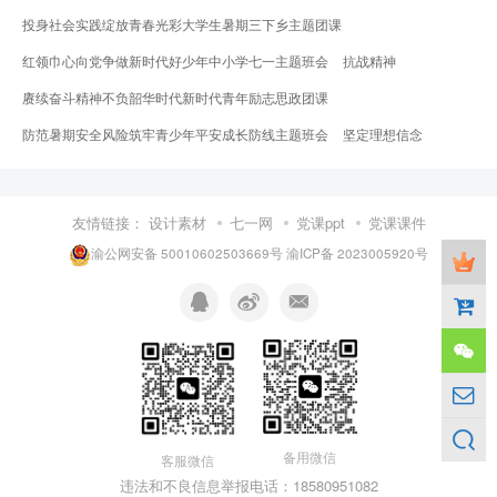
投身社会实践绽放青春光彩大学生暑期三下乡主题团课
红领巾心向党争做新时代好少年中小学七一主题班会
抗战精神
赓续奋斗精神不负韶华时代新时代青年励志思政团课
防范暑期安全风险筑牢青少年平安成长防线主题班会
坚定理想信念
友情链接：
设计素材
七一网
党课ppt
党课课件
渝公网安备 50010602503669号
渝ICP备 2023005920号
备用微信
客服微信
违法和不良信息举报电话：18580951082