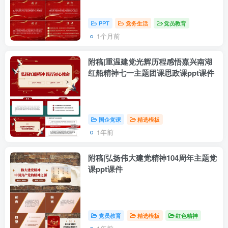
PPT
党务生活
党员教育
1个月前
附稿|重温建党光辉历程感悟嘉兴南湖
红船精神七一主题团课思政课ppt课件
国企党课
精选模板
1年前
附稿|弘扬伟大建党精神104周年主题党
课ppt课件
党员教育
精选模板
红色精神