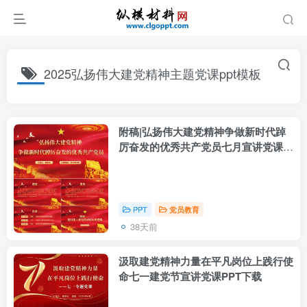
2025弘扬伟大建党精神主题党课ppt模板
附稿|弘扬伟大建党精神争做新时代踔
厉奋发的优秀共产党员七月宣讲党课
PPT下载
PPT
党员教育
38天前
汲取建党精神力量在平凡岗位上践行使
命七一建党节宣讲党课PPT下载