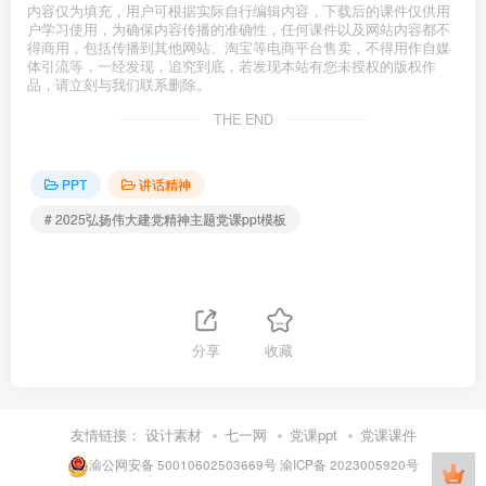
内容仅为填充，用户可根据实际自行编辑内容，下载后的课件仅供用
户学习使用，为确保内容传播的准确性，任何课件以及网站内容都不
得商用，包括传播到其他网站、淘宝等电商平台售卖，不得用作自媒
体引流等，一经发现，追究到底，若发现本站有您未授权的版权作
品，请立刻与我们联系删除。
THE END
PPT
讲话精神
# 2025弘扬伟大建党精神主题党课ppt模板
分享
收藏
友情链接：
设计素材
七一网
党课ppt
党课课件
渝公网安备 50010602503669号
渝ICP备 2023005920号