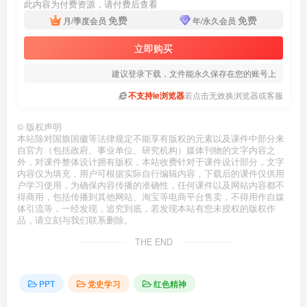
此内容为付费资源，请付费后查看
免费
免费
月/季度会员
年/永久会员
立即购买
建议登录下载，文件能永久保存在您的账号上
不支持ie浏览器
若点击无效换浏览器或客服
©
版权声明
本站除对国旗国徽等法律规定不能享有版权的元素以及课件中部分来
自官方（包括政府、事业单位、研究机构）媒体刊物的文字内容之
外，对课件整体设计拥有版权，本站收费针对于课件设计部分，文字
内容仅为填充，用户可根据实际自行编辑内容，下载后的课件仅供用
户学习使用，为确保内容传播的准确性，任何课件以及网站内容都不
得商用，包括传播到其他网站、淘宝等电商平台售卖，不得用作自媒
体引流等，一经发现，追究到底，若发现本站有您未授权的版权作
品，请立刻与我们联系删除。
THE END
PPT
党史学习
红色精神