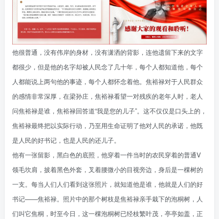
他很普通，没有伟岸的身材，没有潇洒的背影，连他遗留下来的文字
都很少，但是他的名字却被人民念了几十年，每个人都知道他，每个
人都能说上两句他的事迹，每个人都怀念着他。焦裕禄对于人民群众
的感情非常深厚，在梁孙庄，焦裕禄看望一对残疾的老年人时，老人
问焦裕禄是谁，焦裕禄回答道“我是您的儿子”。这不仅仅是口头上的，
焦裕禄最终把以实际行动，乃至用生命证明了他对人民的承诺，他既
是人民的好书记，也是人民的还儿子。
他有一张留影，黑白色的底照，他穿着一件当时的农民穿着的普通V
领毛坎肩，披着黑色外套，叉着腰微小的目视旁边，身后是一棵树的
一支。每当人们人们看到这张照片，就知道他是谁，他就是人们的好
书记——焦裕禄。照片中的那个树枝是焦裕禄亲手栽下的泡桐树，人
们叫它焦桐，时至今日，这一棵泡桐树已经枝繁叶茂，亭亭如盖，正