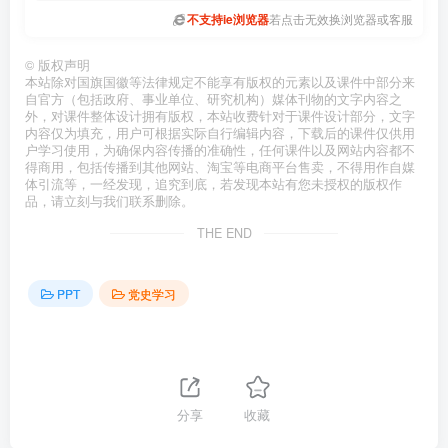
不支持ie浏览器
若点击无效换浏览器或客服
©
版权声明
本站除对国旗国徽等法律规定不能享有版权的元素以及课件中部分来
自官方（包括政府、事业单位、研究机构）媒体刊物的文字内容之
外，对课件整体设计拥有版权，本站收费针对于课件设计部分，文字
内容仅为填充，用户可根据实际自行编辑内容，下载后的课件仅供用
户学习使用，为确保内容传播的准确性，任何课件以及网站内容都不
得商用，包括传播到其他网站、淘宝等电商平台售卖，不得用作自媒
体引流等，一经发现，追究到底，若发现本站有您未授权的版权作
品，请立刻与我们联系删除。
THE END
PPT
党史学习
分享
收藏