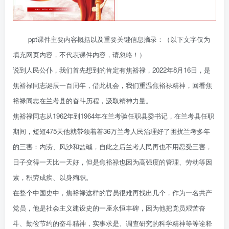
ppt课件主要内容概括以及重要关键信息摘录：（以下文字仅为
填充网页内容，不代表课件内容，请忽略！）
说到人民公仆，我们首先想到的肯定有焦裕禄，2022年8月16日，是
焦裕禄同志诞辰一百周年，借此机会，我们重温焦裕禄精神，回看焦
裕禄同志在兰考县的奋斗历程，汲取精神力量。
焦裕禄同志从1962年到1964年在兰考验任职县委书记，在兰考县任职
期间，短短475天他就带领着着36万兰考人民治理好了困扰兰考多年
的三害：内涝、风沙和盐碱，自此之后兰考人民再也不用忍受三害，
日子变得一天比一天好，但是焦裕禄也因为高强度的管理、劳动等因
素，积劳成疾、以身殉职。
在整个中国史中，焦裕禄这样的官员很难再找出几个，作为一名共产
党员，他是社会主义建设史的一座永恒丰碑，因为他把党员艰苦奋
斗、勤俭节约的奋斗精神，实事求是、调查研究的科学精神等等诠释