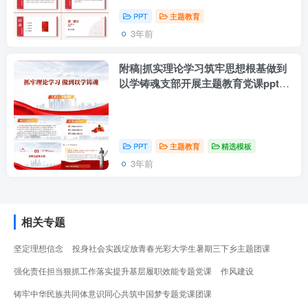
PPT
主题教育
3年前
附稿|抓实理论学习筑牢思想根基做到
以学铸魂支部开展主题教育党课ppt课
件
PPT
主题教育
精选模板
3年前
相关专题
坚定理想信念
投身社会实践绽放青春光彩大学生暑期三下乡主题团课
强化责任担当狠抓工作落实提升基层履职效能专题党课
作风建设
铸牢中华民族共同体意识同心共筑中国梦专题党课团课