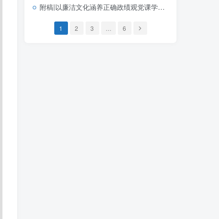
附稿|以廉洁文化涵养正确政绩观党课学习教育PPT模板可编辑下载
1
2
3
…
6