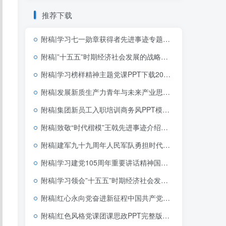
推荐下载
附稿|学习七一勋章获得者先进事迹专题党课PPT课件带讲稿党支部七一建党节微党课幻灯片模板
附稿|”十五五”时期经济社会发展的战略任务和重大举措完整版党团思政宣讲PPT模板免费下载
附稿|学习榜样精神主题党课PPT下载2026“七一勋章”的精神解码
附稿|发展新质生产力青年与未来产业思政课公开课完整PPT带讲稿课件
附稿|集团新员工入职培训商务风PPT模板企业新人岗前培训课件
附稿|致敬“时代楷模”王戟先进事迹介绍思政课党课ppt模板
附稿|建军九十九周年人民军队勇担时代使命党课ppt模板
附稿|学习建党105周年重要讲话精神国企党支部党课PPT课件下载
附稿|学习领会”十五五”时期经济社会发展的指导思想重大原则和根本保证基层党课宣讲PPT下载
附稿|红心永向党奋进新征程中国共产党成立105周年专题党课党建PPT模板
附稿|红色风格党课团课思政PPT完整版学习党建文选第一卷第二卷党建思想