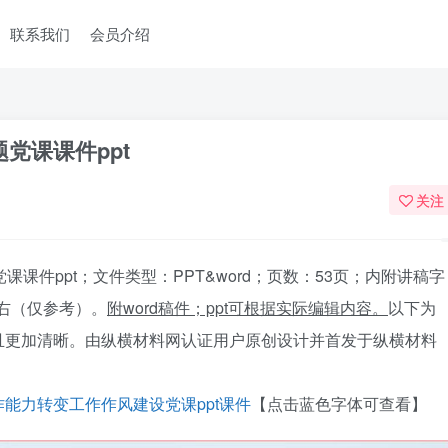
联系我们
会员介绍
题党课课件ppt
关注
课课件ppt；文件类型：PPT&word；页数：53页；内附讲稿字
右（仅参考）。
附
word
稿件；ppt
可根据实际编辑内容。
以下为
且更加清晰。由纵横材料网认证用户原创设计并首发于纵横材料
能力转变工作作风建设党课ppt课件
【点击蓝色字体可查看】