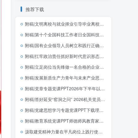
推荐下载
附稿|文明离校与就业择业引导毕业离校主题班会ppt模板
附稿|第十个全国科技工作者日全国科技活动周十五五主题高校团支部团课宣讲PPT下载
附稿|国有企业领导人员树立和践行正确政绩观的内涵与实践路径学习教育党课ppt
附稿|扛牢政治责任抓好新时代意识形态工作专题党课课件PPT
附稿|立足岗位当先锋做一名合格的企业党员基层党支部简短党课PPT下载
附稿|发展新质生产力青年与未来产业思政课公开课完整PPT带讲稿课件
附稿|党章专题党课PPT2026年下半年以党章为镜筑牢信仰之基践行使命担当
附稿|答好延安“窑洞之问” 2026机关党员干部专题党课PPT下载
附稿|党建思想学习专题党课PPT下载理解和把握好“十四个坚持”
附稿|教育系统党课PPT师德师风教育家精神课件下载
汲取建党精神力量在平凡岗位上践行使命七一建党节宣讲党课PPT下载