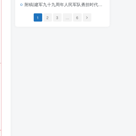
附稿|建军九十九周年人民军队勇担时代使命党课ppt模板
1
2
3
…
6