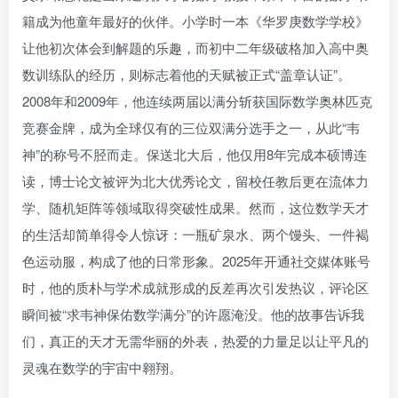
籍成为他童年最好的伙伴。小学时一本《华罗庚数学学校》
让他初次体会到解题的乐趣，而初中二年级破格加入高中奥
数训练队的经历，则标志着他的天赋被正式“盖章认证”。
2008年和2009年，他连续两届以满分斩获国际数学奥林匹克
竞赛金牌，成为全球仅有的三位双满分选手之一，从此“韦
神”的称号不胫而走。保送北大后，他仅用8年完成本硕博连
读，博士论文被评为北大优秀论文，留校任教后更在流体力
学、随机矩阵等领域取得突破性成果。然而，这位数学天才
的生活却简单得令人惊讶：一瓶矿泉水、两个馒头、一件褐
色运动服，构成了他的日常形象。2025年开通社交媒体账号
时，他的质朴与学术成就形成的反差再次引发热议，评论区
瞬间被“求韦神保佑数学满分”的许愿淹没。他的故事告诉我
们，真正的天才无需华丽的外表，热爱的力量足以让平凡的
灵魂在数学的宇宙中翱翔。