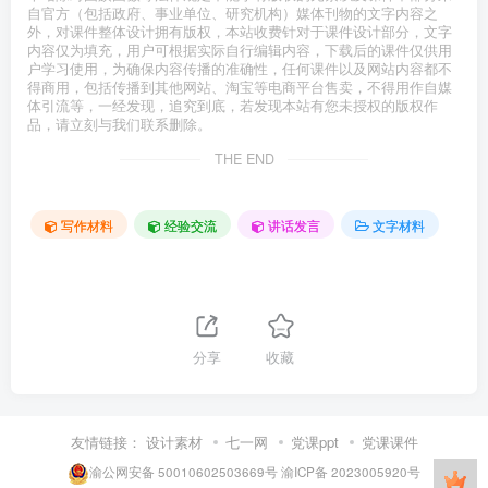
自官方（包括政府、事业单位、研究机构）媒体刊物的文字内容之
外，对课件整体设计拥有版权，本站收费针对于课件设计部分，文字
内容仅为填充，用户可根据实际自行编辑内容，下载后的课件仅供用
户学习使用，为确保内容传播的准确性，任何课件以及网站内容都不
得商用，包括传播到其他网站、淘宝等电商平台售卖，不得用作自媒
体引流等，一经发现，追究到底，若发现本站有您未授权的版权作
品，请立刻与我们联系删除。
THE END
写作材料
经验交流
讲话发言
文字材料
分享
收藏
友情链接：
设计素材
七一网
党课ppt
党课课件
渝公网安备 50010602503669号
渝ICP备 2023005920号