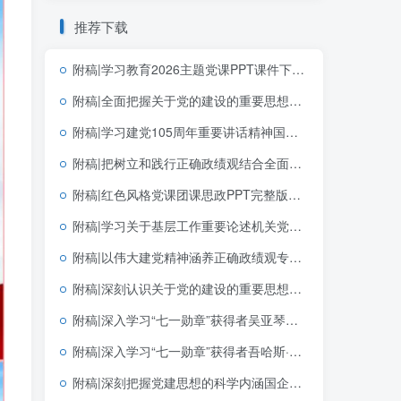
推荐下载
附稿|学习教育2026主题党课PPT课件下载以正确政绩观抓好抓实党的建设
附稿|全面把握关于党的建设的重要思想的科学体系带讲稿党课团课思政PPT课件下载
附稿|学习建党105周年重要讲话精神国企党支部党课PPT课件下载
附稿|把树立和践行正确政绩观结合全面从严治党学习教育党课专题PPT完整版下载
附稿|红色风格党课团课思政PPT完整版学习党建文选第一卷第二卷党建思想
附稿|学习关于基层工作重要论述机关党员干部学习教育专题党课PPT下载
附稿|以伟大建党精神涵养正确政绩观专题党课PPT课件完整版可下载
附稿|深刻认识关于党的建设的重要思想的重大意义可编辑思政党课团课PPT课件下载
附稿|深入学习“七一勋章”获得者吴亚琴同志先进事迹新版党课专题PPT完整版下载
附稿|深入学习“七一勋章”获得者吾哈斯·苏来曼同志先进事迹PPT模板下载
附稿|深刻把握党建思想的科学内涵国企党支部党课PPT课件下载