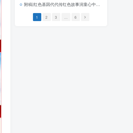
附稿|红色基因代代传红色故事润童心中小学生红色教育主题班会PPT模板
1
2
3
…
6