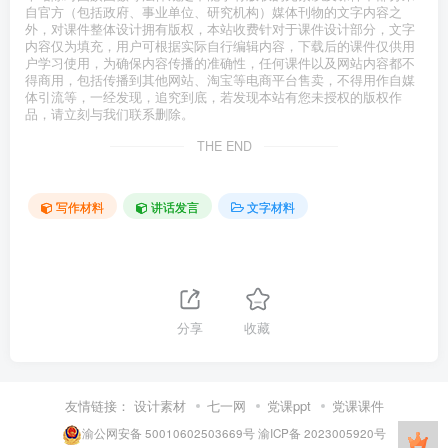
自官方（包括政府、事业单位、研究机构）媒体刊物的文字内容之
外，对课件整体设计拥有版权，本站收费针对于课件设计部分，文字
内容仅为填充，用户可根据实际自行编辑内容，下载后的课件仅供用
户学习使用，为确保内容传播的准确性，任何课件以及网站内容都不
得商用，包括传播到其他网站、淘宝等电商平台售卖，不得用作自媒
体引流等，一经发现，追究到底，若发现本站有您未授权的版权作
品，请立刻与我们联系删除。
THE END
写作材料
讲话发言
文字材料
分享
收藏
友情链接：
设计素材
七一网
党课ppt
党课课件
渝公网安备 50010602503669号
渝ICP备 2023005920号