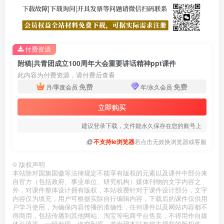
付费资源
附稿|共青团成立100周年大会重要讲话精神ppt课件
此内容为付费资源，请付费后查看
免费
免费
月/季度会员
年/永久会员
立即购买
建议登录下载，文件能永久保存在您的账号上
不支持ie浏览器
若点击无效换浏览器或客服
©
版权声明
本站除对国旗国徽等法律规定不能享有版权的元素以及课件中部分来
自官方（包括政府、事业单位、研究机构）媒体刊物的文字内容之
外，对课件整体设计拥有版权，本站收费针对于课件设计部分，文字
内容仅为填充，用户可根据实际自行编辑内容，下载后的课件仅供用
户学习使用，为确保内容传播的准确性，任何课件以及网站内容都不
得商用，包括传播到其他网站、淘宝等电商平台售卖，不得用作自媒
体引流等，一经发现，追究到底，若发现本站有您未授权的版权作