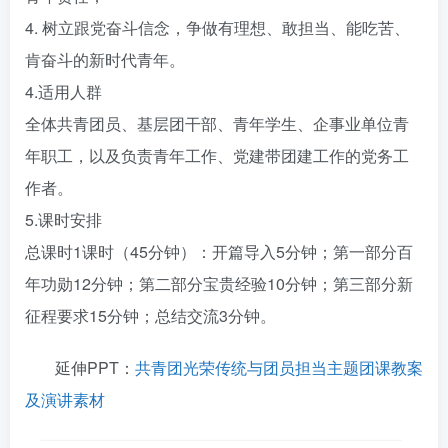
4. 树立跟党奋斗信念，争做有理想、敢担当、能吃苦、
肯奋斗的新时代青年。
4.适用人群
全体共青团员、基层团干部、青年学生、企事业单位青
年职工，以及负责青年工作、党建带团建工作的党务工
作者。
5.课时安排
总课时1课时（45分钟）：开篇导入5分钟；第一部分百
年功勋12分钟；第二部分宝贵经验10分钟；第三部分新
征程要求15分钟；总结交流3分钟。
延伸PPT：
共青团光荣传统与团员担当主题团课教案
及演讲素材