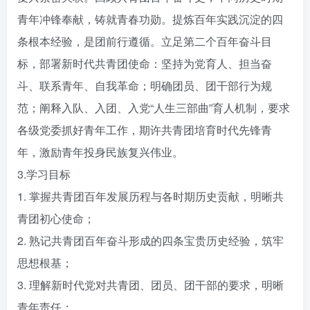
青年冲锋奉献，铸就青春功勋。提炼百年实践沉淀的四
条根本经验，是团前行遵循。立足第二个百年奋斗目
标，部署新时代共青团使命：坚持为党育人、担当奋
斗、联系青年、自我革命；明确团员、团干部行为规
范；阐释入队、入团、入党“人生三部曲”育人机制，要求
各级党委抓好青年工作，期许共青团培育时代先锋青
年，激励青年投身民族复兴伟业。
3.学习目标
1. 掌握共青团百年发展历程与各时期历史贡献，明晰共
青团初心使命；
2. 熟记共青团百年奋斗形成的四条宝贵历史经验，筑牢
思想根基；
3. 理解新时代党对共青团、团员、团干部的要求，明晰
青年责任；