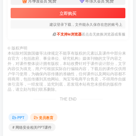
免费
免费
月/季度会员
年/永久会员
立即购买
建议登录下载，文件能永久保存在您的账号上
不支持ie浏览器
若点击无效换浏览器或客服
©
版权声明
本站除对国旗国徽等法律规定不能享有版权的元素以及课件中部分来
自官方（包括政府、事业单位、研究机构）媒体刊物的文字内容之
外，对课件整体设计拥有版权，本站收费针对于课件设计部分，文字
内容仅为填充，用户可根据实际自行编辑内容，下载后的课件仅供用
户学习使用，为确保内容传播的准确性，任何课件以及网站内容都不
得商用，包括传播到其他网站、淘宝等电商平台售卖，不得用作自媒
体引流等，一经发现，追究到底，若发现本站有您未授权的版权作
品，请立刻与我们联系删除。
THE END
PPT
党员教育
# 网络安全相关PPT课件