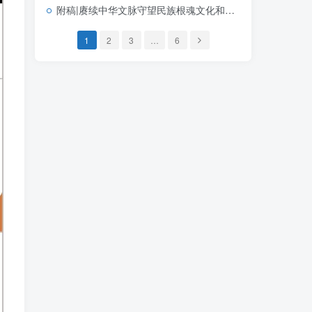
附稿|赓续中华文脉守望民族根魂文化和自然遗产日主题宣讲思政课PPT模板
1
2
3
…
6