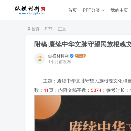
首页
PPT分类
我的主页
首页
PPT
正文
附稿|赓续中华文脉守望民族根魂
纵横材料网
1个月前发布
主题：赓续中华文脉守望民族根魂文化和自
数：
41
页；内附文稿字数：
5374
；参考时长：