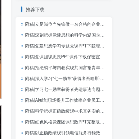
推荐下载
附稿|立足岗位当先锋做一名合格的企业党员基层党支部简短党课PPT下载
附稿|深刻把握党建思想的科学内涵国企党支部党课PPT课件下载
附稿|党建思想学习专题党课PPT下载理解和把握好“十四个坚持”
附稿|党课团课思政PPT课件下载保密宣传教育带讲稿
附稿|拒绝躺平与内卷实现共同富裕青年财富观和奋斗观团支部主题团日活动PPT完整版
附稿|深入学习“七一勋章”获得者吾哈斯·苏来曼同志先进事迹PPT模板下载
附稿|学习七一勋章获得者先进事迹专题党课PPT课件带讲稿党支部七一建党节微党课幻灯片模板
附稿|AI赋能职场提升工作效率企业员工培训PPT课件AI办公提效内训幻灯片
附稿|科学把握正确政绩观中求真务实的实践指向学习教育简约大气机关思政PPT素材下载
附稿|红色风格党课团课思政PPT完整版学习党建文选第一卷第二卷党建思想
附稿|以正确政绩观引领电信服务行稳致远PPT课件2026年电信公司学习教育专题党课幻灯片