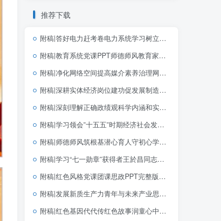
推荐下载
附稿|答好电力赶考卷电力系统学习树立和践行正确政绩观学习教育主题党课ppt模板
附稿|教育系统党课PPT师德师风教育家精神课件下载
附稿|净化网络空间提高媒介素养治理网络乱象青少年思政宣讲PPT课件模板共建清朗网络空间主题班会幻灯片
附稿|深耕实体经济岗位建功促发展制造业企业青年员工团课宣讲含完整文稿PPT下载
附稿|深刻理解正确政绩观科学内涵和实践要求2026学习教育PPT模板
附稿|学习领会”十五五”时期经济社会发展的指导思想重大原则和根本保证基层党课宣讲PPT下载
附稿|师德师风筑根基潜心育人守初心学校教师师德师风建设专题培训PPT课件
附稿|学习“七一勋章”获得者王於昌同志先进事迹思政课团课ppt课件
附稿|红色风格党课团课思政PPT完整版学习党建文选第一卷第二卷党建思想
附稿|发展新质生产力青年与未来产业思政课公开课完整PPT带讲稿课件
附稿|红色基因代代传红色故事润童心中小学生红色教育主题班会PPT模板