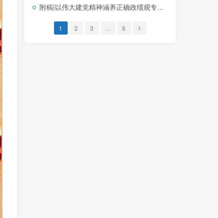
附稿|以伟大建党精神涵养正确政绩观专题党课PPT课件完整版可下载
1
2
3
…
6