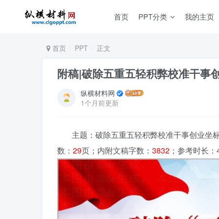
首页
PPT分类
我的主页
首页
PPT
正文
附稿|破除五重五轻积弊校准干事创
纵横材料网
1个月前更新
主题：破除五重五轻积弊校准干事创业坐标2
数：
29
页；内附文稿字数：
3832
；参考时长：