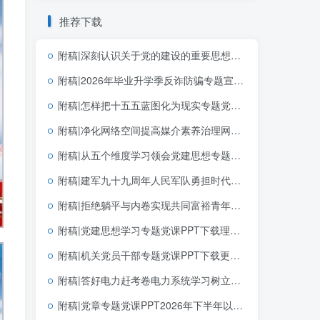
推荐下载
附稿|深刻认识关于党的建设的重要思想的重大意义可编辑思政党课团课PPT课件下载
附稿|2026年毕业升学季反诈防骗专题宣讲讲座PPT课件大学生防范电信诈骗主题班会幻灯片
附稿|怎样把十五五蓝图化为现实专题党课PPT课件十五五规划落实宣讲
附稿|净化网络空间提高媒介素养治理网络乱象青少年思政宣讲PPT课件模板共建清朗网络空间主题班会幻灯片
附稿|从五个维度学习领会党建思想专题党课PPT课件完整版可下载
附稿|建军九十九周年人民军队勇担时代使命党课ppt模板
附稿|拒绝躺平与内卷实现共同富裕青年财富观和奋斗观团支部主题团日活动PPT完整版
附稿|党建思想学习专题党课PPT下载理解和把握好“十四个坚持”
附稿|机关党员干部专题党课PPT下载更加清醒坚定地推进反腐败斗争
附稿|答好电力赶考卷电力系统学习树立和践行正确政绩观学习教育主题党课ppt模板
附稿|党章专题党课PPT2026年下半年以党章为镜筑牢信仰之基践行使命担当