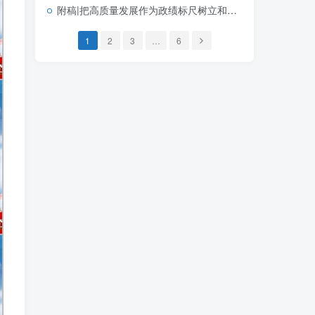
附稿|把高质量发展作为政绩标尺树立和践行正确政绩观党课PPT模板
1
2
3
…
6