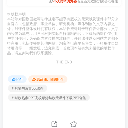
不支持ie浏览器
若点击无效换浏览器或客服
©
版权声明
本站除对国旗国徽等法律规定不能享有版权的元素以及课件中部分来
自官方（包括政府、事业单位、研究机构）媒体刊物的文字内容之
外，对课件整体设计拥有版权，本站收费针对于课件设计部分，文字
内容仅为填充，用户可根据实际自行编辑内容，下载后的课件仅供用
户学习使用，为确保内容传播的准确性，任何课件以及网站内容都不
得商用，包括传播到其他网站、淘宝等电商平台售卖，不得用作自媒
体引流等，一经发现，追究到底，若发现本站有您未授权的版权作
品，请立刻与我们联系删除。
THE END
PPT
思政课、团课PPT
# 形势与政策ppt课件
# 时政热点PPT高校形势与政策课件下载PPT合集