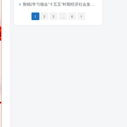
附稿|学习领会”十五五”时期经济社会发展的指导思想重大原则和根本保证基层党课宣讲PPT下载
1
2
3
…
6