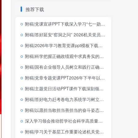
推荐下载
附稿|党课宣讲PPT下载深入学习“七一勋章”获得者李连成同志先进事迹社区基层
附稿|答好延安“窑洞之问” 2026机关党员干部专题党课PPT下载
附稿|2026年学习教育党课ppt模板下载重温《为人民服务》中的政绩观
附稿|科学把握正确政绩观中求真务实的实践指向学习教育简约大气机关思政PPT素材下载
附稿|国有企业领导人员树立和践行正确政绩观的内涵与实践路径学习教育党课ppt
附稿|党章专题党课PPT2026年下半年以党章为镜筑牢信仰之基践行使命担当
附稿|主题党日活动PPT课件下载深刻领悟中国共产党为什么能的关键密码
附稿|答好电力赶考卷电力系统学习树立和践行正确政绩观学习教育主题党课ppt模板
附稿|以愿担当敢担当善担当的奋斗姿态创造政绩2026年学习教育专题党课ppt课件
深入学习领会推动哲学社会科学高质量发展“5·17”重要讲话精神宣讲党课ppt模板
附稿|学习关于基层工作重要论述机关党员干部学习教育专题党课PPT下载