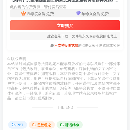
此内容为付费资源，请付费后查看
免费
免费
月/季度会员
年/永久会员
立即购买
建议登录下载，文件能永久保存在您的账号上
不支持ie浏览器
若点击无效换浏览器或客服
©
版权声明
本站除对国旗国徽等法律规定不能享有版权的元素以及课件中部分来
自官方（包括政府、事业单位、研究机构）媒体刊物的文字内容之
外，对课件整体设计拥有版权，本站收费针对于课件设计部分，文字
内容仅为填充，用户可根据实际自行编辑内容，下载后的课件仅供用
户学习使用，为确保内容传播的准确性，任何课件以及网站内容都不
得商用，包括传播到其他网站、淘宝等电商平台售卖，不得用作自媒
体引流等，一经发现，追究到底，若发现本站有您未授权的版权作
品，请立刻与我们联系删除。
THE END
PPT
思想理论
讲话精神