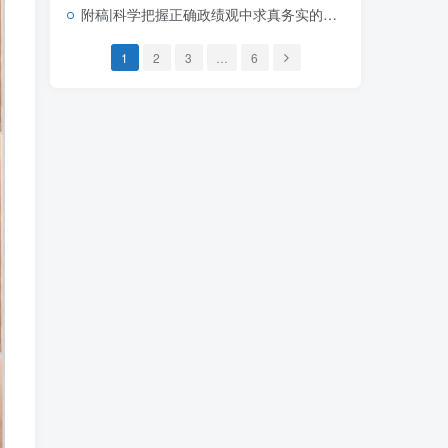
附稿|科学把握正确政绩观中求真务实的实践指向学习教育简约大气机关思政PPT素材下载
1
2
3
…
6