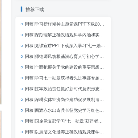
推荐下载
附稿|学习榜样精神主题党课PPT下载2026“七一勋章”的精神解码
附稿|深刻理解正确政绩观科学内涵和实践要求2026学习教育PPT模板
附稿|党课宣讲PPT下载深入学习“七一勋章”获得者李连成同志先进事迹社区基层
附稿|师德师风筑根基潜心育人守初心学校教师师德师风建设专题培训PPT课件
附稿|全面把握关于党的建设的重要思想的科学体系带讲稿党课团课思政PPT课件下载
附稿|学习七一勋章获得者先进事迹专题党课PPT课件带讲稿党支部七一建党节微党课幻灯片模板
附稿|扛牢政治责任抓好新时代意识形态工作专题党课课件PPT
附稿|深耕实体经济岗位建功促发展制造业企业青年员工团课宣讲含完整文稿PPT下载
附稿|四渡赤水出奇兵长征党史学习红色传承青年团课PPT模板
附稿|国企党支部学习“七一勋章”获得者钟掘先进事迹党课PPT课件下载
附稿|以廉洁文化涵养正确政绩观党课学习教育PPT模板可编辑下载