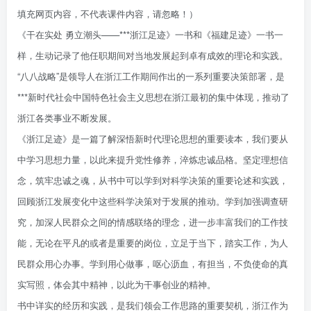
填充网页内容，不代表课件内容，请忽略！）
《干在实处 勇立潮头——***浙江足迹》一书和《福建足迹》一书一
样，生动记录了他任职期间对当地发展起到卓有成效的理论和实践。
“八八战略”是领导人在浙江工作期间作出的一系列重要决策部署，是
***新时代社会中国特色社会主义思想在浙江最初的集中体现，推动了
浙江各类事业不断发展。
《浙江足迹》是一篇了解深悟新时代理论思想的重要读本，我们要从
中学习思想力量，以此来提升党性修养，淬炼忠诚品格。坚定理想信
念，筑牢忠诚之魂，从书中可以学到对科学决策的重要论述和实践，
回顾浙江发展变化中这些科学决策对于发展的推动。学到加强调查研
究，加深人民群众之间的情感联络的理念，进一步丰富我们的工作技
能，无论在平凡的或者是重要的岗位，立足于当下，踏实工作，为人
民群众用心办事。学到用心做事，呕心沥血，有担当，不负使命的真
实写照，体会其中精神，以此为干事创业的精神。
书中详实的经历和实践，是我们领会工作思路的重要契机，浙江作为