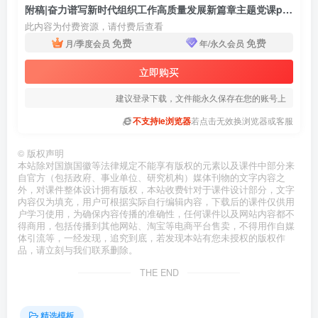
附稿|奋力谱写新时代组织工作高质量发展新篇章主题党课ppt模板
此内容为付费资源，请付费后查看
免费
免费
月/季度会员
年/永久会员
立即购买
建议登录下载，文件能永久保存在您的账号上
不支持ie浏览器
若点击无效换浏览器或客服
©
版权声明
本站除对国旗国徽等法律规定不能享有版权的元素以及课件中部分来
自官方（包括政府、事业单位、研究机构）媒体刊物的文字内容之
外，对课件整体设计拥有版权，本站收费针对于课件设计部分，文字
内容仅为填充，用户可根据实际自行编辑内容，下载后的课件仅供用
户学习使用，为确保内容传播的准确性，任何课件以及网站内容都不
得商用，包括传播到其他网站、淘宝等电商平台售卖，不得用作自媒
体引流等，一经发现，追究到底，若发现本站有您未授权的版权作
品，请立刻与我们联系删除。
THE END
精选模板