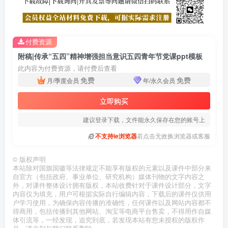
付费资源
附稿|传承“五四”精神增强担当意识五四青年节党课ppt模板
此内容为付费资源，请付费后查看
免费
免费
月/季度会员
年/永久会员
立即购买
建议登录下载，文件能永久保存在您的账号上
不支持ie浏览器
若点击无效换浏览器或客服
©
版权声明
本站除对国旗国徽等法律规定不能享有版权的元素以及课件中部分来
自官方（包括政府、事业单位、研究机构）媒体刊物的文字内容之
外，对课件整体设计拥有版权，本站收费针对于课件设计部分，文字
内容仅为填充，用户可根据实际自行编辑内容，下载后的课件仅供用
户学习使用，为确保内容传播的准确性，任何课件以及网站内容都不
得商用，包括传播到其他网站、淘宝等电商平台售卖，不得用作自媒
体引流等，一经发现，追究到底，若发现本站有您未授权的版权作