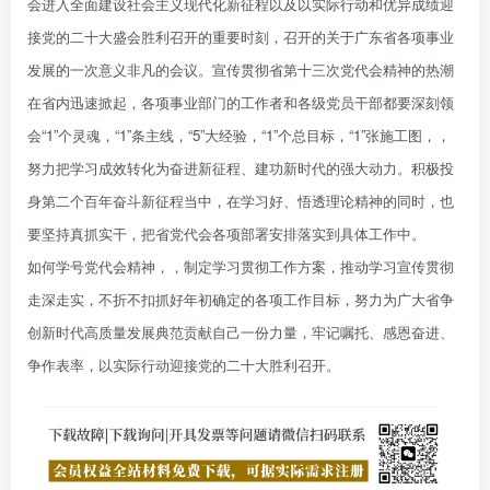
会进入全面建设社会主义现代化新征程以及以实际行动和优异成绩迎
接党的二十大盛会胜利召开的重要时刻，召开的关于广东省各项事业
发展的一次意义非凡的会议。宣传贯彻省第十三次党代会精神的热潮
在省内迅速掀起，各项事业部门的工作者和各级党员干部都要深刻领
会“1”个灵魂，“1”条主线，“5”大经验，“1”个总目标，“1”张施工图，，
努力把学习成效转化为奋进新征程、建功新时代的强大动力。积极投
身第二个百年奋斗新征程当中，在学习好、悟透理论精神的同时，也
要坚持真抓实干，把省党代会各项部署安排落实到具体工作中。
如何学号党代会精神，，制定学习贯彻工作方案，推动学习宣传贯彻
走深走实，不折不扣抓好年初确定的各项工作目标，努力为广大省争
创新时代高质量发展典范贡献自己一份力量，牢记嘱托、感恩奋进、
争作表率，以实际行动迎接党的二十大胜利召开。