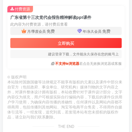
付费资源
广东省第十三次党代会报告精神解读ppt课件
此内容为付费资源，请付费后查看
免费
免费
月/季度会员
年/永久会员
立即购买
建议登录下载，文件能永久保存在您的账号上
不支持ie浏览器
若点击无效换浏览器或客服
©
版权声明
本站除对国旗国徽等法律规定不能享有版权的元素以及课件中部分来
自官方（包括政府、事业单位、研究机构）媒体刊物的文字内容之
外，对课件整体设计拥有版权，本站收费针对于课件设计部分，文字
内容仅为填充，用户可根据实际自行编辑内容，下载后的课件仅供用
户学习使用，为确保内容传播的准确性，任何课件以及网站内容都不
得商用，包括传播到其他网站、淘宝等电商平台售卖，不得用作自媒
体引流等，一经发现，追究到底，若发现本站有您未授权的版权作
品，请立刻与我们联系删除。
THE END