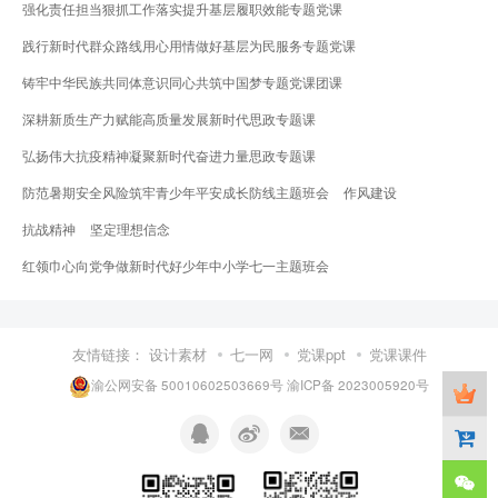
强化责任担当狠抓工作落实提升基层履职效能专题党课
践行新时代群众路线用心用情做好基层为民服务专题党课
铸牢中华民族共同体意识同心共筑中国梦专题党课团课
深耕新质生产力赋能高质量发展新时代思政专题课
弘扬伟大抗疫精神凝聚新时代奋进力量思政专题课
防范暑期安全风险筑牢青少年平安成长防线主题班会
作风建设
抗战精神
坚定理想信念
红领巾心向党争做新时代好少年中小学七一主题班会
友情链接：
设计素材
七一网
党课ppt
党课课件
渝公网安备 50010602503669号
渝ICP备 2023005920号