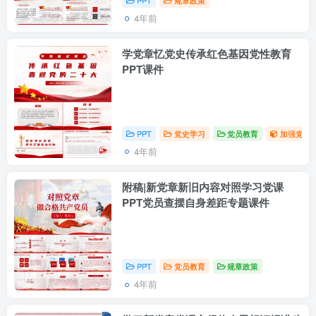
PPT
规章政策
4年前
学党章忆党史传承红色基因党性教育
PPT课件
PPT
党史学习
党员教育
加强党性修
4年前
附稿|新党章新旧内容对照学习党课
PPT党员查摆自身差距专题课件
PPT
党员教育
规章政策
4年前