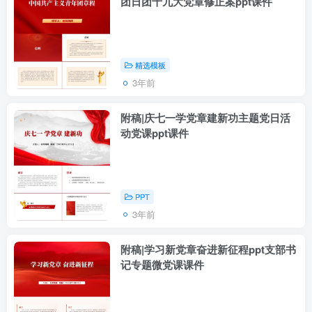
团日团十九大党章修正案ppt课件
精选模板
3年前
附稿|庆七一学党章建新功主题党日活
动党课ppt课件
PPT
3年前
附稿|学习新党章奋进新征程ppt支部书
记专题微党课课件