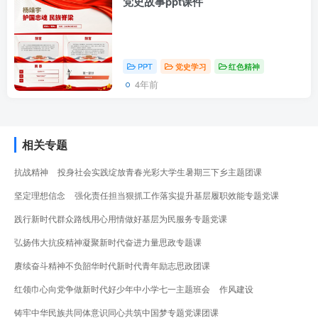
党史故事ppt课件
PPT
党史学习
红色精神
4年前
相关专题
抗战精神
投身社会实践绽放青春光彩大学生暑期三下乡主题团课
坚定理想信念
强化责任担当狠抓工作落实提升基层履职效能专题党课
践行新时代群众路线用心用情做好基层为民服务专题党课
弘扬伟大抗疫精神凝聚新时代奋进力量思政专题课
赓续奋斗精神不负韶华时代新时代青年励志思政团课
红领巾心向党争做新时代好少年中小学七一主题班会
作风建设
铸牢中华民族共同体意识同心共筑中国梦专题党课团课