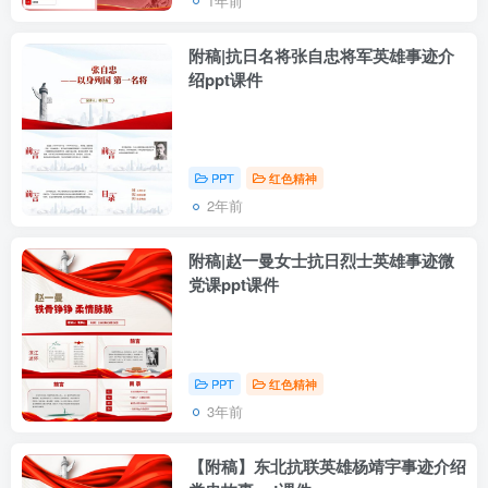
1年前
附稿|抗日名将张自忠将军英雄事迹介
绍ppt课件
PPT
红色精神
2年前
附稿|赵一曼女士抗日烈士英雄事迹微
党课ppt课件
PPT
红色精神
3年前
【附稿】东北抗联英雄杨靖宇事迹介绍