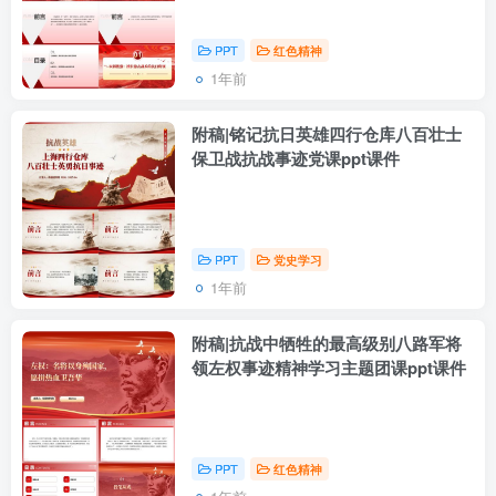
PPT
红色精神
1年前
附稿|铭记抗日英雄四行仓库八百壮士
保卫战抗战事迹党课ppt课件
PPT
党史学习
1年前
附稿|抗战中牺牲的最高级别八路军将
领左权事迹精神学习主题团课ppt课件
PPT
红色精神