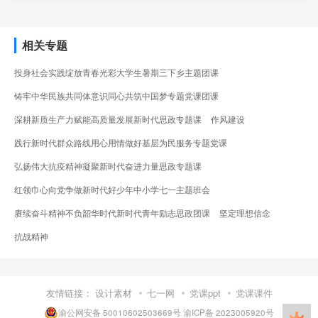
相关专题
投身社会实践绽放青春光彩大学生暑期三下乡主题团课
铸牢中华民族共同体意识同心共筑中国梦专题党课团课
深耕新质生产力赋能高质量发展新时代思政专题课
作风建设
践行新时代群众路线用心用情做好基层为民服务专题党课
弘扬伟大抗疫精神凝聚新时代奋进力量思政专题课
红领巾心向党争做新时代好少年中小学七一主题班会
赓续奋斗精神不负韶华时代新时代青年励志思政团课
坚定理想信念
抗战精神
友情链接：
设计素材
七一网
党课ppt
党课课件
渝公网安备 50010602503669号
渝ICP备 2023005920号