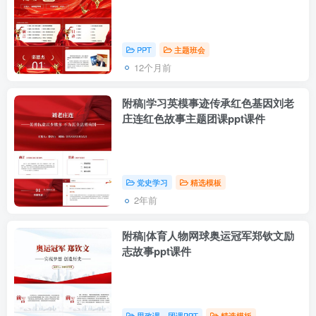
PPT
主题班会
12个月前
附稿|学习英模事迹传承红色基因刘老
庄连红色故事主题团课ppt课件
党史学习
精选模板
2年前
附稿|体育人物网球奥运冠军郑钦文励
志故事ppt课件
思政课、团课PPT
精选模板