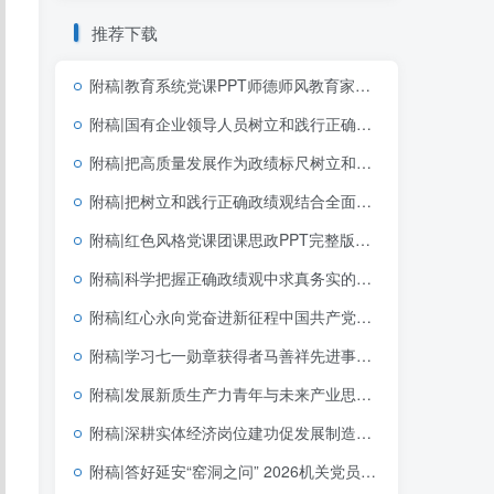
推荐下载
附稿|教育系统党课PPT师德师风教育家精神课件下载
附稿|国有企业领导人员树立和践行正确政绩观的内涵与实践路径学习教育党课ppt
附稿|把高质量发展作为政绩标尺树立和践行正确政绩观党课PPT模板
附稿|把树立和践行正确政绩观结合全面从严治党学习教育党课专题PPT完整版下载
附稿|红色风格党课团课思政PPT完整版学习党建文选第一卷第二卷党建思想
附稿|科学把握正确政绩观中求真务实的实践指向学习教育简约大气机关思政PPT素材下载
附稿|红心永向党奋进新征程中国共产党成立105周年专题党课党建PPT模板
附稿|学习七一勋章获得者马善祥先进事迹社区书记讲党课PPT课件
附稿|发展新质生产力青年与未来产业思政课公开课完整PPT带讲稿课件
附稿|深耕实体经济岗位建功促发展制造业企业青年员工团课宣讲含完整文稿PPT下载
附稿|答好延安“窑洞之问” 2026机关党员干部专题党课PPT下载