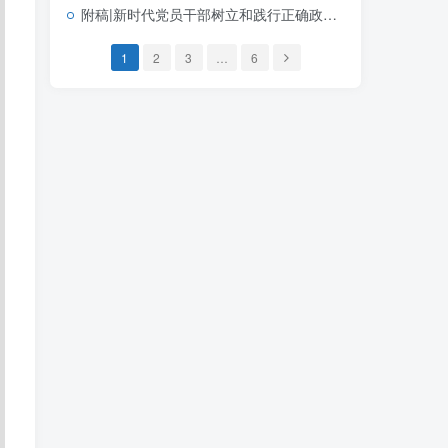
附稿|新时代党员干部树立和践行正确政绩观2026学习教育党课PPT课件
1
2
3
…
6