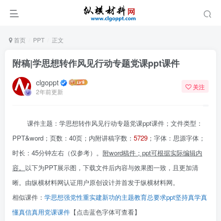
首页
PPT
正文
附稿|学思想转作风见行动专题党课ppt课件
clgoppt
关注
2年前更新
课件主题：学思想转作风见行动专题党课ppt课件；文件类型：
PPT&word；页数：40页；内附讲稿字数：
5729
；字体：思源字体；
时长：45分钟左右（仅参考）。
附
word
稿件；ppt
可根据实际编辑内
容。
以下为PPT展示图，下载文件后内容与效果图一致，且更加清
晰。由纵横材料网认证用户原创设计并首发于纵横材料网。
相似课件：
学思想强党性重实建新功的主题教育总要求ppt坚持真学真
懂真信真用党课课件
【点击蓝色字体可查看】