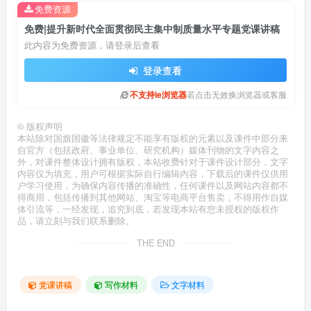
免费资源
免费|提升新时代全面贯彻民主集中制质量水平专题党课讲稿
此内容为免费资源，请登录后查看
登录查看
不支持ie浏览器
若点击无效换浏览器或客服
©
版权声明
本站除对国旗国徽等法律规定不能享有版权的元素以及课件中部分来
自官方（包括政府、事业单位、研究机构）媒体刊物的文字内容之
外，对课件整体设计拥有版权，本站收费针对于课件设计部分，文字
内容仅为填充，用户可根据实际自行编辑内容，下载后的课件仅供用
户学习使用，为确保内容传播的准确性，任何课件以及网站内容都不
得商用，包括传播到其他网站、淘宝等电商平台售卖，不得用作自媒
体引流等，一经发现，追究到底，若发现本站有您未授权的版权作
品，请立刻与我们联系删除。
THE END
党课讲稿
写作材料
文字材料