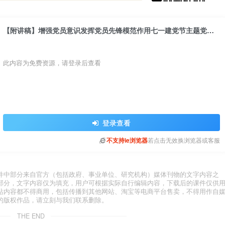
【附讲稿】增强党员意识发挥党员先锋模范作用七一建党节主题党课ppt课件讲稿
此内容为免费资源，请登录后查看
登录查看
不支持ie浏览器
若点击无效换浏览器或客服
件中部分来自官方（包括政府、事业单位、研究机构）媒体刊物的文字内容之
部分，文字内容仅为填充，用户可根据实际自行编辑内容，下载后的课件仅供
站内容都不得商用，包括传播到其他网站、淘宝等电商平台售卖，不得用作自
的版权作品，请立刻与我们联系删除。
THE END