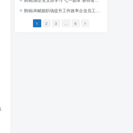
附稿|AI赋能职场提升工作效率企业员工培训PPT课件AI办公提效内训幻灯片
1
2
3
…
6
直
时