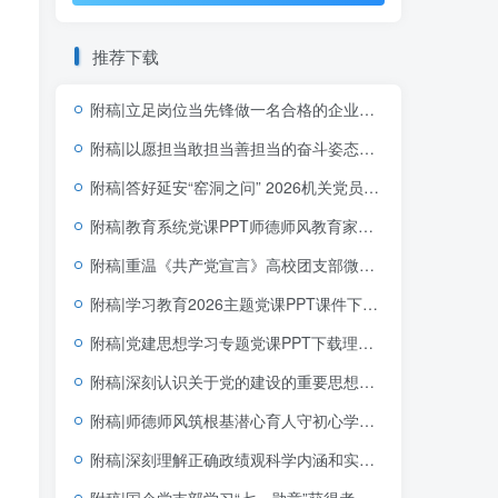
推荐下载
附稿|立足岗位当先锋做一名合格的企业党员基层党支部简短党课PPT下载
附稿|以愿担当敢担当善担当的奋斗姿态创造政绩2026年学习教育专题党课ppt课件
附稿|答好延安“窑洞之问” 2026机关党员干部专题党课PPT下载
附稿|教育系统党课PPT师德师风教育家精神课件下载
附稿|重温《共产党宣言》高校团支部微型团课PPT下载
附稿|学习教育2026主题党课PPT课件下载以正确政绩观抓好抓实党的建设
附稿|党建思想学习专题党课PPT下载理解和把握好“十四个坚持”
附稿|深刻认识关于党的建设的重要思想的重大意义可编辑思政党课团课PPT课件下载
附稿|师德师风筑根基潜心育人守初心学校教师师德师风建设专题培训PPT课件
附稿|深刻理解正确政绩观科学内涵和实践要求2026学习教育PPT模板
附稿|国企党支部学习“七一勋章”获得者钟掘先进事迹党课PPT课件下载