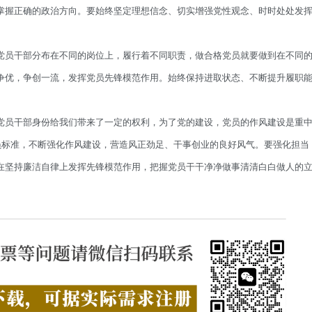
掌握正确的政治方向。要始终坚定理想信念、切实增强党性观念、时时处处发
党员干部分布在不同的岗位上，履行着不同职责，做合格党员就要做到在不同
争优，争创一流，发挥党员先锋模范作用。始终保持进取状态、不断提升履职
党员干部身份给我们带来了一定的权利，为了党的建设，党员的作风建设是重
员标准，不断强化作风建设，营造风正劲足、干事创业的良好风气。要强化担当
在坚持廉洁自律上发挥先锋模范作用，把握党员干干净净做事清清白白做人的