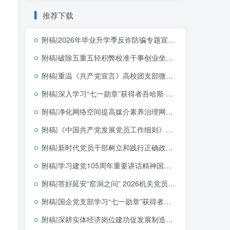
推荐下载
附稿|2026年毕业升学季反诈防骗专题宣讲讲座PPT课件大学生防范电信诈骗主题班会幻灯片
附稿|破除五重五轻积弊校准干事创业坐标2026年学习教育主题党课PPT模板
附稿|重温《共产党宣言》高校团支部微型团课PPT下载
附稿|深入学习“七一勋章”获得者吾哈斯·苏来曼同志先进事迹PPT模板下载
附稿|净化网络空间提高媒介素养治理网络乱象青少年思政宣讲PPT课件模板共建清朗网络空间主题班会幻灯片
附稿|《中国共产党发展党员工作细则》解读2026年支部微党课ppt模板
附稿|新时代党员干部树立和践行正确政绩观2026学习教育党课PPT课件
附稿|学习建党105周年重要讲话精神国企党支部党课PPT课件下载
附稿|答好延安“窑洞之问” 2026机关党员干部专题党课PPT下载
附稿|国企党支部学习“七一勋章”获得者钟掘先进事迹党课PPT课件下载
附稿|深耕实体经济岗位建功促发展制造业企业青年员工团课宣讲含完整文稿PPT下载