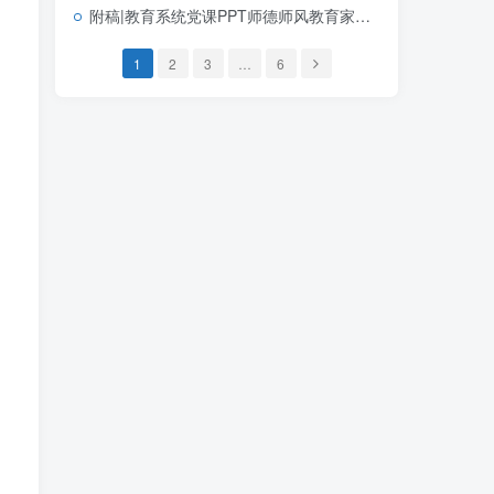
附稿|教育系统党课PPT师德师风教育家精神课件下载
1
2
3
…
6