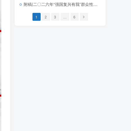
附稿|二〇二六年“强国复兴有我”群众性主题宣传教育活动青年教育PPT模板下载
1
2
3
…
6