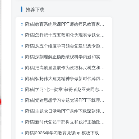
推荐下载
附稿|教育系统党课PPT师德师风教育家精神课件下载
附稿|怎样把十五五蓝图化为现实专题党课PPT课件十五五规划落实宣讲
附稿|从五个维度学习领会党建思想专题党课PPT课件完整版可下载
附稿|深刻理解正确政绩观科学内涵和实践要求2026学习教育PPT模板
附稿|把高质量发展作为政绩标尺树立和践行正确政绩观党课PPT模板
附稿|弘扬伟大建党精神争做新时代踔厉奋发的优秀共产党员七月宣讲党课PPT下载
附稿|学习“七一勋章”获得者赵亚夫同志先进事迹主题党课课件PPT模板
附稿|党建思想学习专题党课PPT下载理解和把握好“十四个坚持”
附稿|主题党日活动PPT课件下载深刻领悟中国共产党为什么能的关键密码
附稿|新时代党员干部树立和践行正确政绩观2026学习教育党课PPT课件
附稿|2026年学习教育党课ppt模板下载重温《为人民服务》中的政绩观