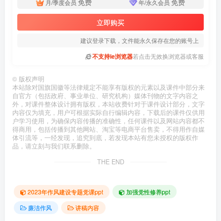
免费
免费
月/季度会员
年/永久会员
立即购买
建议登录下载，文件能永久保存在您的账号上
不支持ie浏览器
若点击无效换浏览器或客服
©
版权声明
本站除对国旗国徽等法律规定不能享有版权的元素以及课件中部分来
自官方（包括政府、事业单位、研究机构）媒体刊物的文字内容之
外，对课件整体设计拥有版权，本站收费针对于课件设计部分，文字
内容仅为填充，用户可根据实际自行编辑内容，下载后的课件仅供用
户学习使用，为确保内容传播的准确性，任何课件以及网站内容都不
得商用，包括传播到其他网站、淘宝等电商平台售卖，不得用作自媒
体引流等，一经发现，追究到底，若发现本站有您未授权的版权作
品，请立刻与我们联系删除。
THE END
2023年作风建设专题党课ppt
加强党性修养ppt
廉洁作风
讲稿内容