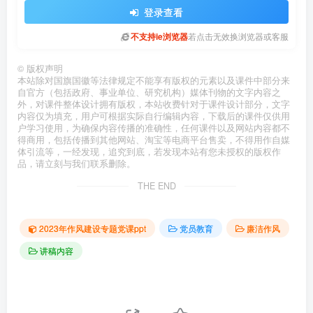
登录查看
不支持ie浏览器
若点击无效换浏览器或客服
©
版权声明
本站除对国旗国徽等法律规定不能享有版权的元素以及课件中部分来
自官方（包括政府、事业单位、研究机构）媒体刊物的文字内容之
外，对课件整体设计拥有版权，本站收费针对于课件设计部分，文字
内容仅为填充，用户可根据实际自行编辑内容，下载后的课件仅供用
户学习使用，为确保内容传播的准确性，任何课件以及网站内容都不
得商用，包括传播到其他网站、淘宝等电商平台售卖，不得用作自媒
体引流等，一经发现，追究到底，若发现本站有您未授权的版权作
品，请立刻与我们联系删除。
THE END
2023年作风建设专题党课ppt
党员教育
廉洁作风
讲稿内容