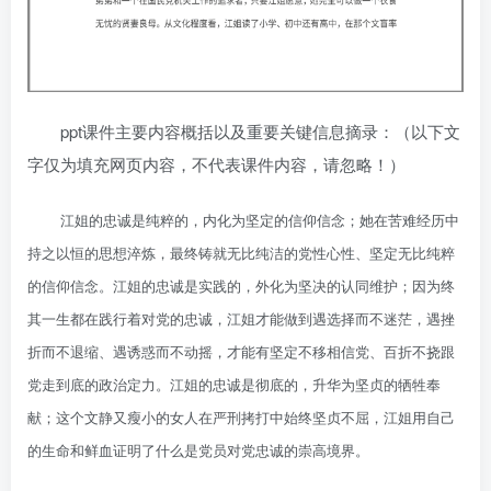
ppt课件主要内容概括以及重要关键信息摘录：（以下文
字仅为填充网页内容，不代表课件内容，请忽略！）
江姐的忠诚是纯粹的，内化为坚定的信仰信念；她在苦难经历中
持之以恒的思想淬炼，最终铸就无比纯洁的党性心性、坚定无比纯粹
的信仰信念。江姐的忠诚是实践的，外化为坚决的认同维护；因为终
其一生都在践行着对党的忠诚，江姐才能做到遇选择而不迷茫，遇挫
折而不退缩、遇诱惑而不动摇，才能有坚定不移相信党、百折不挠跟
党走到底的政治定力。江姐的忠诚是彻底的，升华为坚贞的牺牲奉
献；这个文静又瘦小的女人在严刑拷打中始终坚贞不屈，江姐用自己
的生命和鲜血证明了什么是党员对党忠诚的崇高境界。