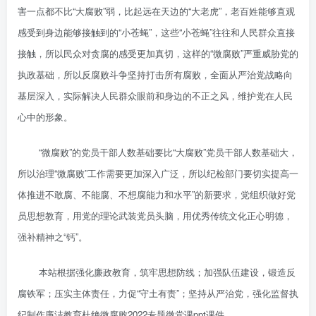
害一点都不比“大腐败”弱，比起远在天边的“大老虎”，老百姓能够直观
感受到身边能够接触到的“小苍蝇”，这些“小苍蝇”往往和人民群众直接
接触，所以民众对贪腐的感受更加真切，这样的“微腐败”严重威胁党的
执政基础，所以反腐败斗争坚持打击所有腐败，全面从严治党战略向
基层深入，实际解决人民群众眼前和身边的不正之风，维护党在人民
心中的形象。
“微腐败”的党员干部人数基础要比“大腐败”党员干部人数基础大，
所以治理“微腐败”工作需要更加深入广泛，所以纪检部门要切实提高一
体推进不敢腐、不能腐、不想腐能力和水平”的新要求，党组织做好党
员思想教育，用党的理论武装党员头脑，用优秀传统文化正心明德，
强补精神之“钙”。
本站根据强化廉政教育，筑牢思想防线；加强队伍建设，锻造反
腐铁军；压实主体责任，力促“守土有责”；坚持从严治党，强化监督执
纪制作廉洁教育杜绝微腐败2022专题微党课ppt课件。