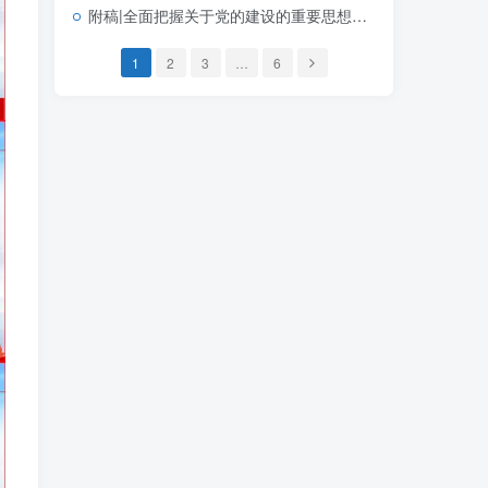
附稿|全面把握关于党的建设的重要思想的科学体系带讲稿党课团课思政PPT课件下载
1
2
3
…
6