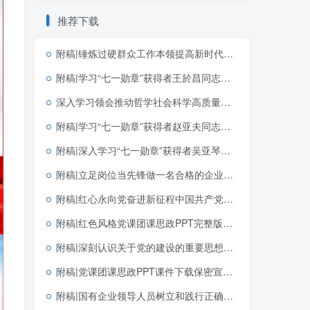
推荐下载
附稿|锤炼过硬群众工作本领提高新时代群众工作能力基层党支部三会一课党课PPT
附稿|学习“七一勋章”获得者王於昌同志先进事迹思政课团课ppt课件
深入学习领会推动哲学社会科学高质量发展“5·17”重要讲话精神宣讲党课ppt模板
附稿|学习“七一勋章”获得者赵亚夫同志先进事迹主题党课课件PPT模板
附稿|深入学习“七一勋章”获得者吴亚琴同志先进事迹新版党课专题PPT完整版下载
附稿|立足岗位当先锋做一名合格的企业党员基层党支部简短党课PPT下载
附稿|红心永向党奋进新征程中国共产党成立105周年专题党课党建PPT模板
附稿|红色风格党课团课思政PPT完整版学习党建文选第一卷第二卷党建思想
附稿|深刻认识关于党的建设的重要思想的重大意义可编辑思政党课团课PPT课件下载
附稿|党课团课思政PPT课件下载保密宣传教育带讲稿
附稿|国有企业领导人员树立和践行正确政绩观的内涵与实践路径学习教育党课ppt