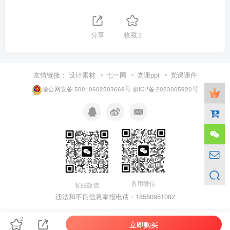
分享
收藏
2
友情链接：
设计素材
七一网
党课ppt
党课课件
渝公网安备 50010602503669号
渝ICP备 2023005920号
备用微信
客服微信
违法和不良信息举报电话：18580951082
2
立即购买