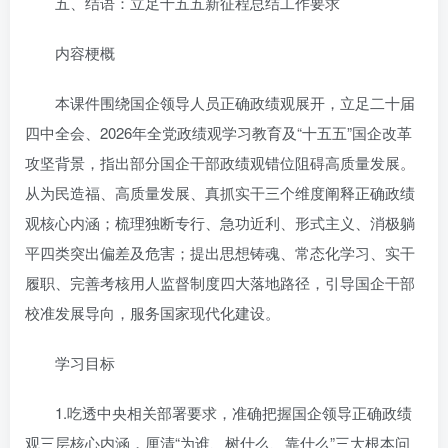
五、结语：立足十五五新征程总结工作要求
内容梗概
本课件围绕国企领导人员正确政绩观展开，立足二十届
四中全会、2026年全党政绩观学习教育及“十五五”国企改革
攻坚背景，指出部分国企干部政绩观错位阻碍高质量发展。
从为民造福、高质量发展、真抓实干三个维度阐释正确政绩
观核心内涵；梳理独断专行、急功近利、形式主义、消极躺
平四类突出偏差及危害；提出思想铸魂、常态化学习、实干
履职、完善考核用人监督制度四大落地路径，引导国企干部
校准发展导向，服务国家现代化建设。
学习目标
1.吃透中央相关部署要求，准确把握国企领导正确政绩
观三层核心内涵，厘清“为谁、树什么、靠什么”三大根本问