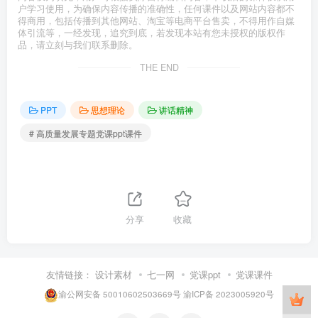
户学习使用，为确保内容传播的准确性，任何课件以及网站内容都不
得商用，包括传播到其他网站、淘宝等电商平台售卖，不得用作自媒
体引流等，一经发现，追究到底，若发现本站有您未授权的版权作
品，请立刻与我们联系删除。
THE END
PPT
思想理论
讲话精神
# 高质量发展专题党课ppt课件
分享
收藏
友情链接：
设计素材
七一网
党课ppt
党课课件
渝公网安备 50010602503669号
渝ICP备 2023005920号