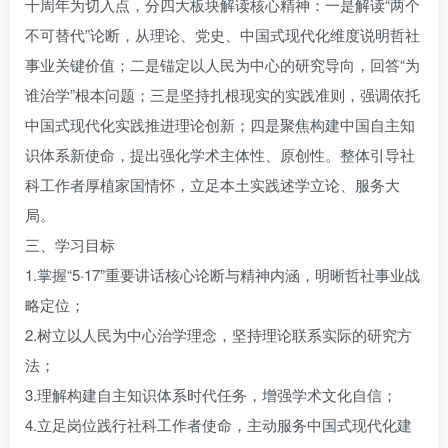
十周年为切入点，分四大板块解读核心精神：一是解读“两个
不可替代”论断，从理论、党史、中国式现代化维度说明哲社
事业关键价值；二是锚定以人民为中心的研究导向，回答“为
谁治学”根本问题；三是坚持扎根现实的实践准则，强调依托
中国式现代化实践推进理论创新；四是聚焦构建中国自主知
识体系新使命，提出强化学术主体性、原创性。整体引导社
科工作者厚植家国情怀，立足本土实践述学立论、服务大
局。
三、学习目标
1.掌握“5·17”重要讲话核心论断与精神内涵，明晰哲社事业战
略定位；
2.树立以人民为中心治学理念，坚持理论联系实际的研究方
法；
3.理解构建自主知识体系时代任务，增强学术文化自信；
4.立足岗位践行社科工作者使命，主动服务中国式现代化建