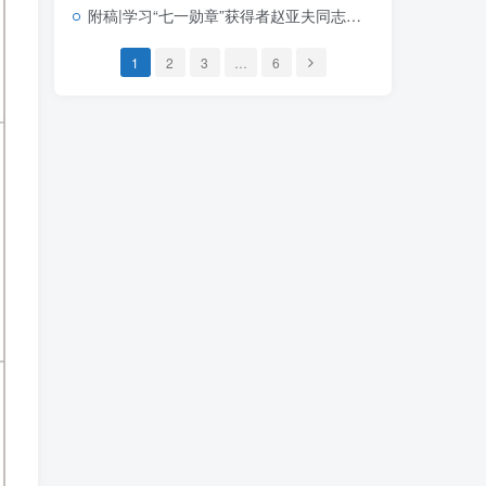
附稿|学习“七一勋章”获得者赵亚夫同志先进事迹主题党课课件PPT模板
1
2
3
…
6