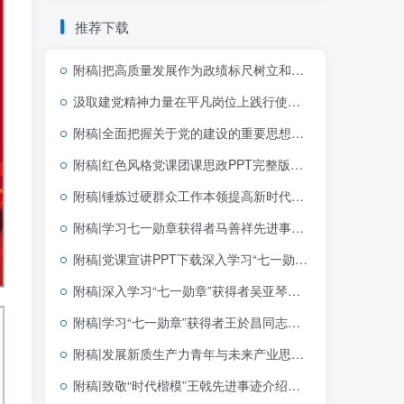
推荐下载
附稿|把高质量发展作为政绩标尺树立和践行正确政绩观党课PPT模板
汲取建党精神力量在平凡岗位上践行使命七一建党节宣讲党课PPT下载
附稿|全面把握关于党的建设的重要思想的科学体系带讲稿党课团课思政PPT课件下载
附稿|红色风格党课团课思政PPT完整版学习党建文选第一卷第二卷党建思想
附稿|锤炼过硬群众工作本领提高新时代群众工作能力基层党支部三会一课党课PPT
附稿|学习七一勋章获得者马善祥先进事迹社区书记讲党课PPT课件
附稿|党课宣讲PPT下载深入学习“七一勋章”获得者李连成同志先进事迹社区基层
附稿|深入学习“七一勋章”获得者吴亚琴同志先进事迹新版党课专题PPT完整版下载
附稿|学习“七一勋章”获得者王於昌同志先进事迹思政课团课ppt课件
附稿|发展新质生产力青年与未来产业思政课公开课完整PPT带讲稿课件
附稿|致敬“时代楷模”王戟先进事迹介绍思政课党课ppt模板