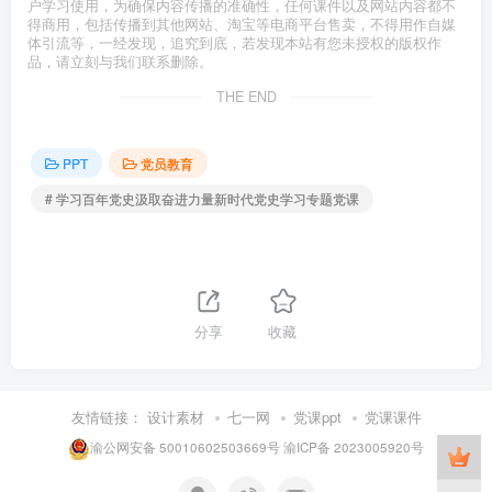
户学习使用，为确保内容传播的准确性，任何课件以及网站内容都不
得商用，包括传播到其他网站、淘宝等电商平台售卖，不得用作自媒
体引流等，一经发现，追究到底，若发现本站有您未授权的版权作
品，请立刻与我们联系删除。
THE END
PPT
党员教育
# 学习百年党史汲取奋进力量新时代党史学习专题党课
分享
收藏
友情链接：
设计素材
七一网
党课ppt
党课课件
渝公网安备 50010602503669号
渝ICP备 2023005920号