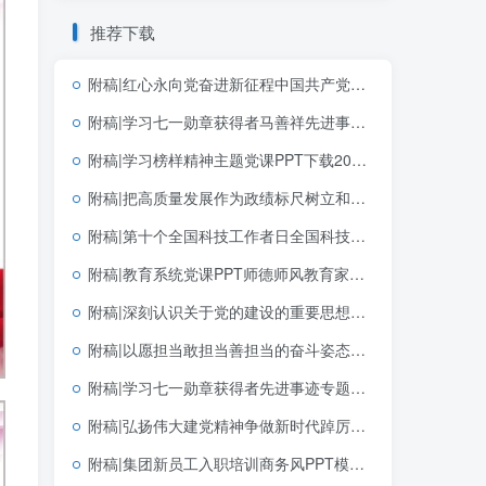
推荐下载
附稿|红心永向党奋进新征程中国共产党成立105周年专题党课党建PPT模板
附稿|学习七一勋章获得者马善祥先进事迹社区书记讲党课PPT课件
附稿|学习榜样精神主题党课PPT下载2026“七一勋章”的精神解码
附稿|把高质量发展作为政绩标尺树立和践行正确政绩观党课PPT模板
附稿|第十个全国科技工作者日全国科技活动周十五五主题高校团支部团课宣讲PPT下载
附稿|教育系统党课PPT师德师风教育家精神课件下载
附稿|深刻认识关于党的建设的重要思想的重大意义可编辑思政党课团课PPT课件下载
附稿|以愿担当敢担当善担当的奋斗姿态创造政绩2026年学习教育专题党课ppt课件
附稿|学习七一勋章获得者先进事迹专题党课PPT课件带讲稿党支部七一建党节微党课幻灯片模板
附稿|弘扬伟大建党精神争做新时代踔厉奋发的优秀共产党员七月宣讲党课PPT下载
附稿|集团新员工入职培训商务风PPT模板企业新人岗前培训课件