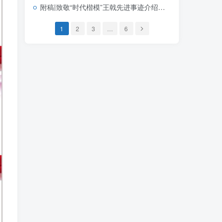
附稿|致敬“时代楷模”王戟先进事迹介绍思政课党课ppt模板
1
2
3
…
6