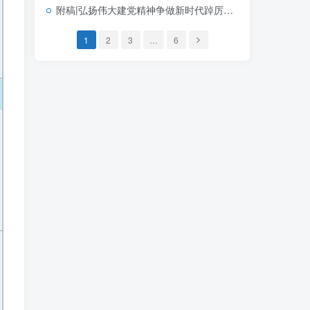
附稿|弘扬伟大建党精神争做新时代踔厉奋发的优秀共产党员七月宣讲党课PPT下载
1
2
3
…
6