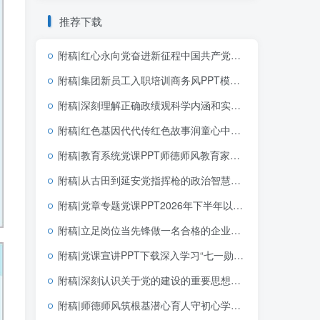
推荐下载
附稿|红心永向党奋进新征程中国共产党成立105周年专题党课党建PPT模板
附稿|集团新员工入职培训商务风PPT模板企业新人岗前培训课件
附稿|深刻理解正确政绩观科学内涵和实践要求2026学习教育PPT模板
附稿|红色基因代代传红色故事润童心中小学生红色教育主题班会PPT模板
附稿|教育系统党课PPT师德师风教育家精神课件下载
附稿|从古田到延安党指挥枪的政治智慧建军节机关单位党课专用PPT课件下载
附稿|党章专题党课PPT2026年下半年以党章为镜筑牢信仰之基践行使命担当
附稿|立足岗位当先锋做一名合格的企业党员基层党支部简短党课PPT下载
附稿|党课宣讲PPT下载深入学习“七一勋章”获得者李连成同志先进事迹社区基层
附稿|深刻认识关于党的建设的重要思想的重大意义可编辑思政党课团课PPT课件下载
附稿|师德师风筑根基潜心育人守初心学校教师师德师风建设专题培训PPT课件