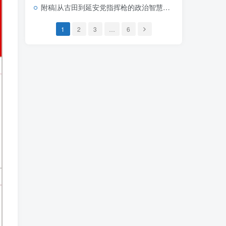
附稿|从古田到延安党指挥枪的政治智慧建军节机关单位党课专用PPT课件下载
1
2
3
…
6