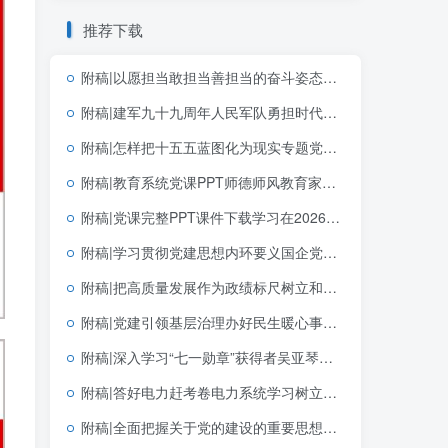
推荐下载
附稿|以愿担当敢担当善担当的奋斗姿态创造政绩2026年学习教育专题党课ppt课件
附稿|建军九十九周年人民军队勇担时代使命党课ppt模板
附稿|怎样把十五五蓝图化为现实专题党课PPT课件十五五规划落实宣讲
附稿|教育系统党课PPT师德师风教育家精神课件下载
附稿|党课完整PPT课件下载学习在2026年世界人工智能大会上的主旨讲话精神思政课课件
附稿|学习贯彻党建思想内环要义国企党支部党课PPT课件下载
附稿|把高质量发展作为政绩标尺树立和践行正确政绩观党课PPT模板
附稿|党建引领基层治理办好民生暖心事社区基层支部书记讲党课ppt课件
附稿|深入学习“七一勋章”获得者吴亚琴同志先进事迹新版党课专题PPT完整版下载
附稿|答好电力赶考卷电力系统学习树立和践行正确政绩观学习教育主题党课ppt模板
附稿|全面把握关于党的建设的重要思想的科学体系带讲稿党课团课思政PPT课件下载