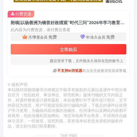
付费资源
附稿|以杨善洲为镜答好政绩观“时代三问”2026年学习教育专题党课PPT课件
此内容为付费资源，请付费后查看
免费
免费
月/季度会员
年/永久会员
立即购买
建议登录下载，文件能永久保存在您的账号上
不支持ie浏览器
若点击无效换浏览器或客服
©
版权声明
本站除对国旗国徽等法律规定不能享有版权的元素以及课件中部分来
自官方（包括政府、事业单位、研究机构）媒体刊物的文字内容之
外，对课件整体设计拥有版权，本站收费针对于课件设计部分，文字
内容仅为填充，用户可根据实际自行编辑内容，下载后的课件仅供用
户学习使用，为确保内容传播的准确性，任何课件以及网站内容都不
得商用，包括传播到其他网站、淘宝等电商平台售卖，不得用作自媒
体引流等，一经发现，追究到底，若发现本站有您未授权的版权作
品，请立刻与我们联系删除。
THE END